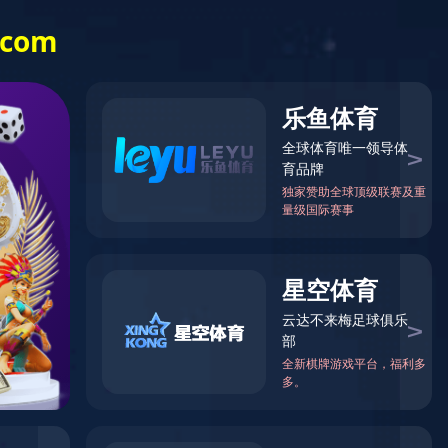
Language
们
开
元
网
站
登
录